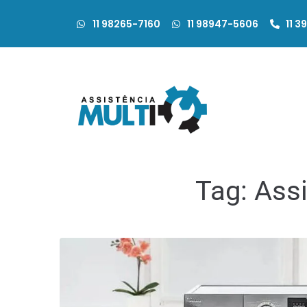
11 98265-7160
11 98947-5606
11 3
Tag:
Assi