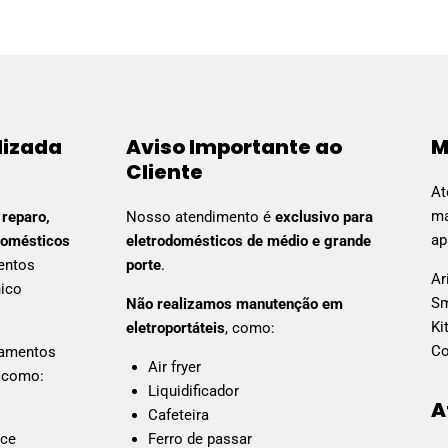
lizada
Aviso Importante ao
M
Cliente
At
ma
m
reparo,
Nosso atendimento é
exclusivo para
ap
domésticos
eletrodomésticos de médio e grande
entos
porte
.
Ar
nico
Sm
Não realizamos manutenção em
Ki
eletroportáteis
, como:
Co
pamentos
Air fryer
 como:
Liquidificador
A
Cafeteira
nce
Ferro de passar